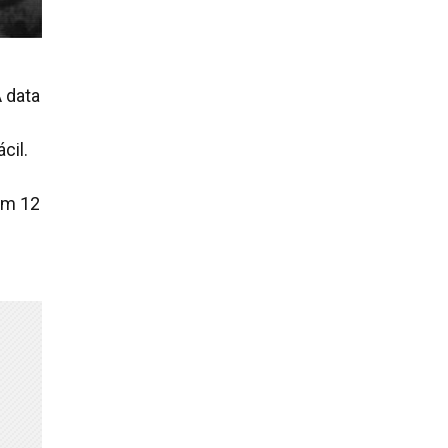
A data
cil.
em 12