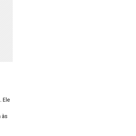
)
. Ele
a às