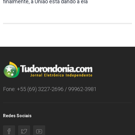
finalmente, a União está dando a ela
Fone: +55 (69) 3227-2696 / 99962-3981
Redes Sociais