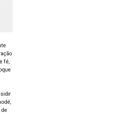
nte
ração
e fé,
poque
sidir
modé,
 de