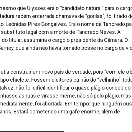
esmo que Ulysses era o “candidato natural” para o cargo
tadura recém enterrada chamava de “gorilas”, foi tirado d
ito, Leônidas Pires Gonçalves. Era o nome de Tancredo pa
o substituto legal com a morte de Tancredo Neves. A
do titular, assumiria o cargo o presidente da Câmara. O
arney, que ainda não havia tomado posse no cargo de vic
ia construir um novo país de verdade, pois “com ele o B
do tipo chiclete. Fossem eleitores ou não do “velhinho”, tod
alvez, não foi difícil identificar o quase plágio concebido
hasse as ruas e virasse meme, não só pelo plágio, mas
ia imediatamente, foi abortada. Em tempo: que ninguém ou
 anos. Estará cometendo uma gafe enorme, além de