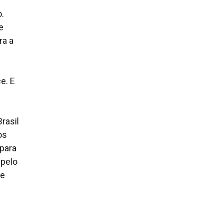
.
e
ra a
e. E
rasil
os
 para
 pelo
se