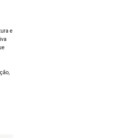
tura e
iva
ue
ção,