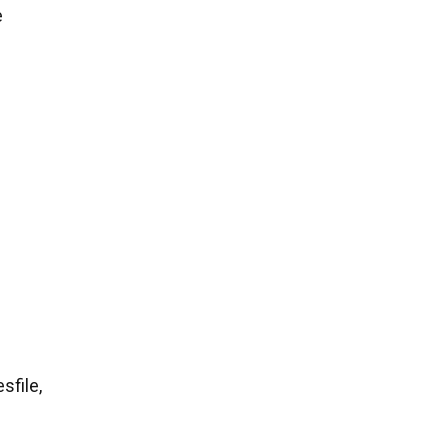
e
sfile,