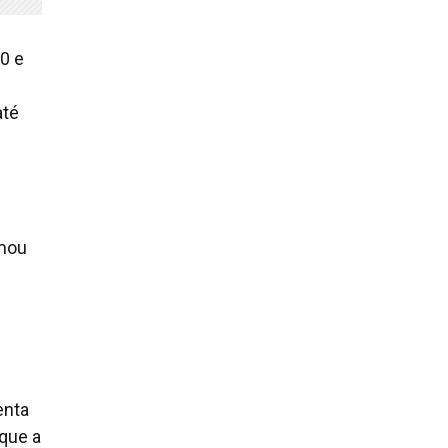
0 e
O
até
rmou
enta
que a