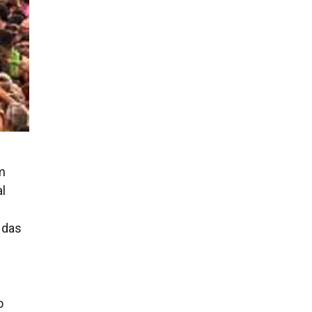
m
l
 das
o