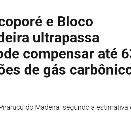
coporé e Bloco
eira ultrapassa
pode compensar até 6
ões de gás carbônic
o Pirarucu do Madeira, segundo a estimativa