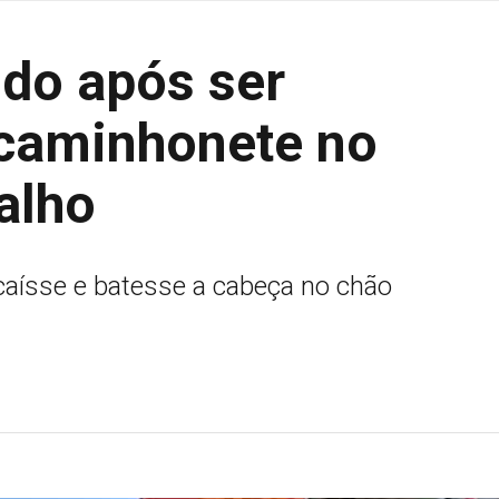
rido após ser
 caminhonete no
alho
caísse e batesse a cabeça no chão