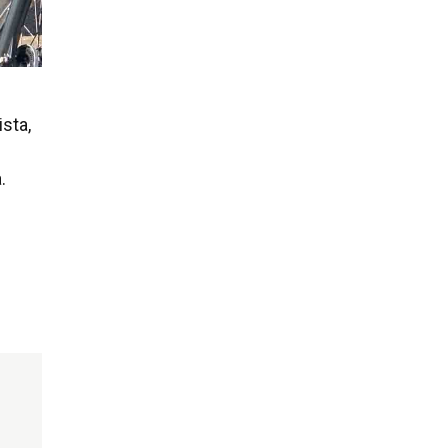
sta,
.