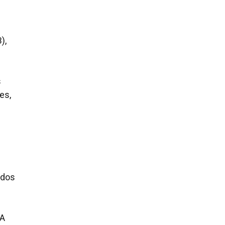
),
s
es,
ados
 A