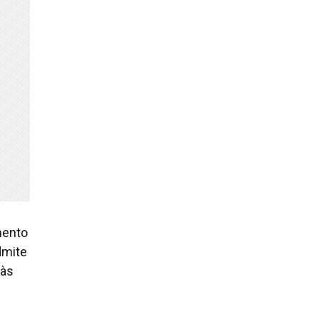
mento
dmite
 às