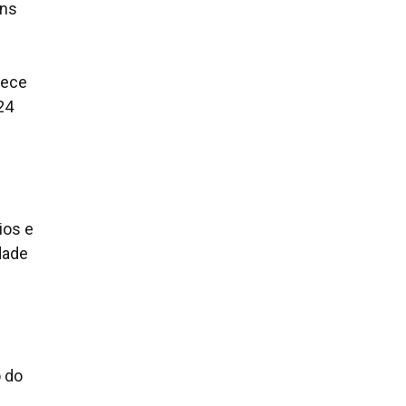
ens
rece
24
ios e
dade
o do