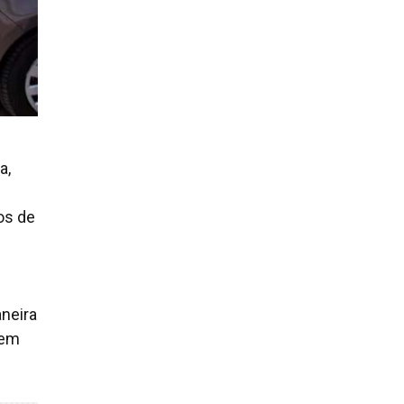
a,
os de
neira
 em