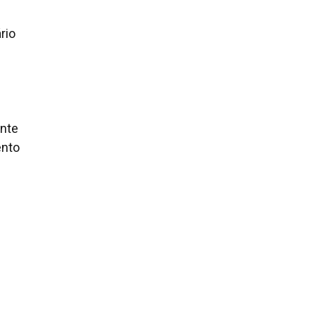
rio
onte
ento