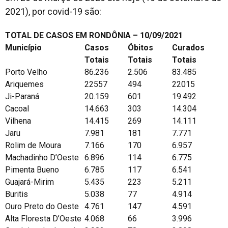
2021), por covid-19 são:
TOTAL DE CASOS EM RONDÔNIA – 10/09/2021
Município
Casos
Óbitos
Curados
Totais
Totais
Totais
Porto Velho
86.236
2.506
83.485
Ariquemes
22557
494
22015
Ji-Paraná
20.159
601
19.492
Cacoal
14.663
303
14.304
Vilhena
14.415
269
14.111
Jaru
7.981
181
7.771
Rolim de Moura
7.166
170
6.957
Machadinho D’Oeste
6.896
114
6.775
Pimenta Bueno
6.785
117
6.541
Guajará-Mirim
5.435
223
5.211
Buritis
5.038
77
4.914
Ouro Preto do Oeste
4.761
147
4.591
Alta Floresta D’Oeste
4.068
66
3.996