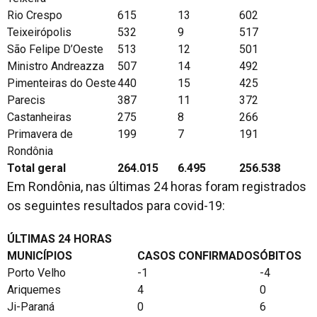
Rio Crespo
615
13
602
Teixeirópolis
532
9
517
São Felipe D’Oeste
513
12
501
Ministro Andreazza
507
14
492
Pimenteiras do Oeste
440
15
425
Parecis
387
11
372
Castanheiras
275
8
266
Primavera de
199
7
191
Rondônia
Total geral
264.015
6.495
256.538
Em Rondônia, nas últimas 24 horas foram registrados
os seguintes resultados para covid-19:
ÚLTIMAS 24 HORAS
MUNICÍPIOS
CASOS CONFIRMADOS
ÓBITOS
Porto Velho
-1
-4
Ariquemes
4
0
Ji-Paraná
0
6