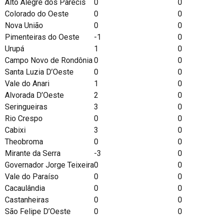
Alto Alegre dos Parecis
0
0
Colorado do Oeste
0
0
Nova União
0
0
Pimenteiras do Oeste
-1
0
Urupá
1
0
Campo Novo de Rondônia
0
0
Santa Luzia D’Oeste
0
0
Vale do Anari
1
0
Alvorada D’Oeste
2
0
Seringueiras
3
0
Rio Crespo
0
0
Cabixi
3
0
Theobroma
0
0
Mirante da Serra
-3
0
Governador Jorge Teixeira
0
0
Vale do Paraíso
0
0
Cacaulândia
0
0
Castanheiras
0
0
São Felipe D’Oeste
0
0