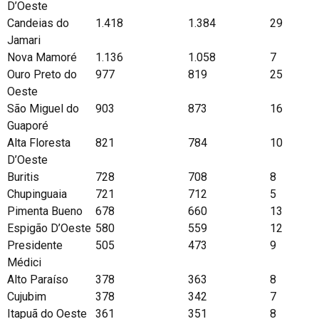
D’Oeste
Candeias do
1.418
1.384
29
Jamari
Nova Mamoré
1.136
1.058
7
Ouro Preto do
977
819
25
Oeste
São Miguel do
903
873
16
Guaporé
Alta Floresta
821
784
10
D’Oeste
Buritis
728
708
8
Chupinguaia
721
712
5
Pimenta Bueno
678
660
13
Espigão D’Oeste
580
559
12
Presidente
505
473
9
Médici
Alto Paraíso
378
363
8
Cujubim
378
342
7
Itapuã do Oeste
361
351
8