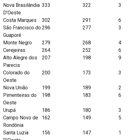
Nova Brasilândia
333
322
3
D’Oeste
Costa Marques
302
291
6
São Francisco do
296
277
3
Guaporé
Monte Negro
279
268
4
Cerejeiras
264
252
6
Alto Alegre dos
207
198
9
Parecis
Colorado do
200
173
3
Oeste
Nova União
199
189
2
Pimenteiras do
198
183
6
Oeste
Urupá
186
180
3
Campo Novo de
162
149
5
Rondônia
Santa Luzia
156
147
1