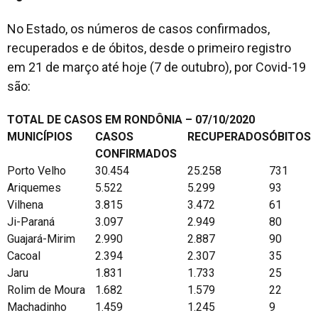
No Estado, os números de casos confirmados,
recuperados e de óbitos, desde o primeiro registro
em 21 de março até hoje (7 de outubro), por Covid-19
são:
TOTAL DE CASOS EM RONDÔNIA – 07/10/2020
MUNICÍPIOS
CASOS
RECUPERADOS
ÓBITOS
CONFIRMADOS
Porto Velho
30.454
25.258
731
Ariquemes
5.522
5.299
93
Vilhena
3.815
3.472
61
Ji-Paraná
3.097
2.949
80
Guajará-Mirim
2.990
2.887
90
Cacoal
2.394
2.307
35
Jaru
1.831
1.733
25
Rolim de Moura
1.682
1.579
22
Machadinho
1.459
1.245
9