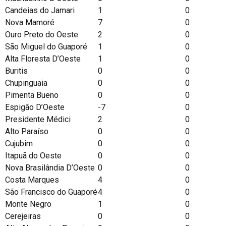
Candeias do Jamari
1
0
Nova Mamoré
7
0
Ouro Preto do Oeste
2
0
São Miguel do Guaporé
1
0
Alta Floresta D’Oeste
1
0
Buritis
0
0
Chupinguaia
0
0
Pimenta Bueno
0
0
Espigão D’Oeste
-7
0
Presidente Médici
2
0
Alto Paraíso
0
0
Cujubim
0
0
Itapuã do Oeste
0
0
Nova Brasilândia D’Oeste
0
0
Costa Marques
4
0
São Francisco do Guaporé
4
0
Monte Negro
1
0
Cerejeiras
0
0