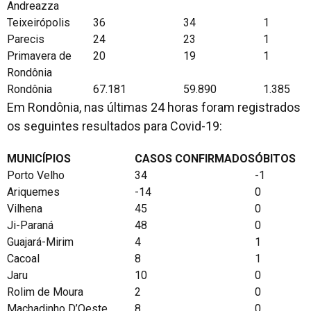
Andreazza
Teixeirópolis
36
34
1
Parecis
24
23
1
Primavera de
20
19
1
Rondônia
Rondônia
67.181
59.890
1.385
Em Rondônia, nas últimas 24 horas foram registrados
os seguintes resultados para Covid-19:
MUNICÍPIOS
CASOS CONFIRMADOS
ÓBITOS
Porto Velho
34
-1
Ariquemes
-14
0
Vilhena
45
0
Ji-Paraná
48
0
Guajará-Mirim
4
1
Cacoal
8
1
Jaru
10
0
Rolim de Moura
2
0
Machadinho D’Oeste
8
0