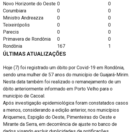
Novo Horizonte do Oeste
0
0
Corumbiara
0
0
Ministro Andreazza
0
0
Teixeirópolis
0
0
Parecis
0
0
Primavera de Rondônia
0
0
Rondônia
167
1
ÚLTIMAS ATUALIZAÇÕES
Hoje (7) foi registrado um óbito por Covid-19 em Rondônia,
sendo uma mulher de 57 anos do município de Guajará-Mirim.
Nesta data também foi realizado o remanejamento de um
óbito anteriormente informado em Porto Velho para o
município de Cacoal.
Após investigação epidemiológica foram constatados casos
a menos, considerando a edição anterior, nos municípios
Ariquemes, Espigão do Oeste, Pimenteiras do Oeste e
Mirante da Serra, em decorrência de ajuste no banco de
dados visando excluir duplicidades de notificações.