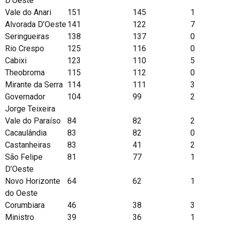
D’Oeste
Vale do Anari
151
145
1
Alvorada D’Oeste
141
122
7
Seringueiras
138
137
0
Rio Crespo
125
116
0
Cabixi
123
110
5
Theobroma
115
112
0
Mirante da Serra
114
111
3
Governador
104
99
2
Jorge Teixeira
Vale do Paraíso
84
82
2
Cacaulândia
83
82
0
Castanheiras
83
41
2
São Felipe
81
77
1
D’Oeste
Novo Horizonte
64
62
1
do Oeste
Corumbiara
46
38
3
Ministro
39
36
1