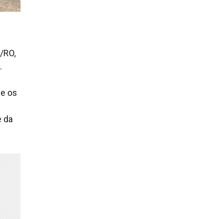
a/RO,
.
se os
e da