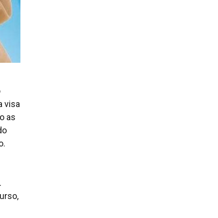
o
a visa
o as
do
o.
s
.
urso,