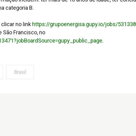
a categoria B.
clicar no link
https://grupoenergisa.gupy.io/jobs/53133
e São Francisco, no
5313471?jobBoardSource=gupy_public_page
.
Brasil