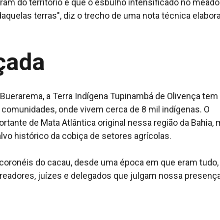
ram do território e que o esbulho intensificado no meado
quelas terras", diz o trecho de uma nota técnica elabor
çada
e Buerarema, a Terra Indígena Tupinambá de Olivença tem
3 comunidades, onde vivem cerca de 8 mil indígenas. O
ortante de Mata Atlântica original nessa região da Bahia, 
vo histórico da cobiça de setores agrícolas.
 coronéis do cacau, desde uma época em que eram tudo,
vereadores, juízes e delegados que julgam nossa presenç