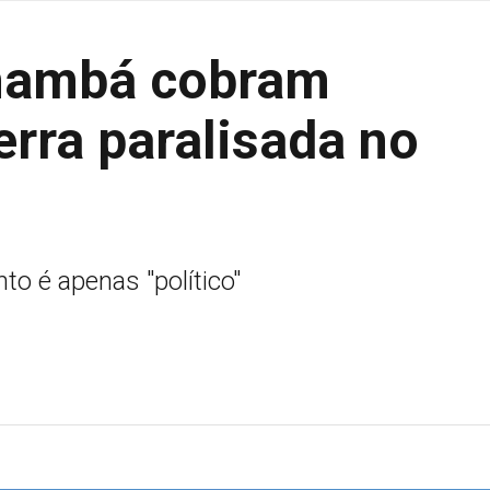
inambá cobram
erra paralisada no
o é apenas "político"