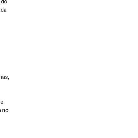
 do
ada
mas,
 e
a no