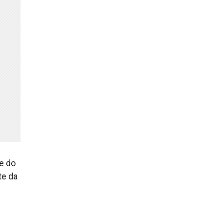
se do
te da