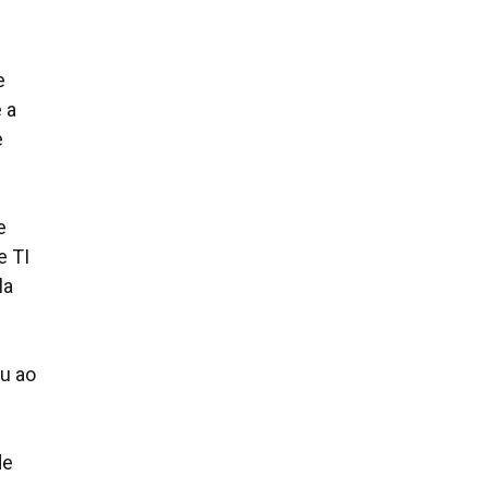
e
 a
e
e
e TI
la
eu ao
de