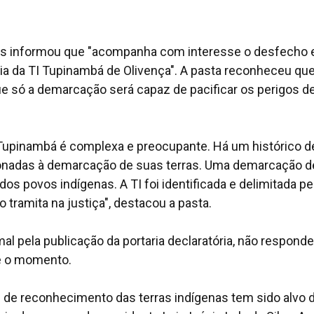
nas informou que "acompanha com interesse o desfecho 
ria da TI Tupinambá de Olivença". A pasta reconheceu que
ue só a demarcação será capaz de pacificar os perigos d
I Tupinambá é complexa e preocupante. Há um histórico d
ionadas à demarcação de suas terras. Uma demarcação d
dos povos indígenas. A TI foi identificada e delimitada pe
tramita na justiça", destacou a pasta.
mal pela publicação da portaria declaratória, não respond
é o momento.
de reconhecimento das terras indígenas tem sido alvo 