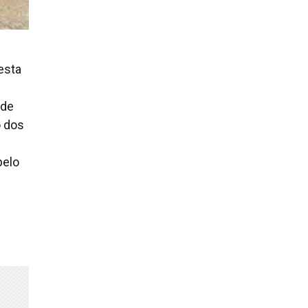
esta
 de
o dos
pelo