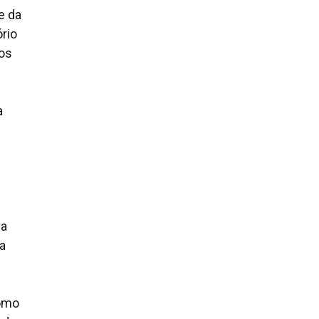
e da
ório
dos
a
ia
da
como