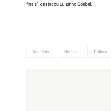
finais”, destacou Luizinho Goebel.
Rondônia
Notícias
Política