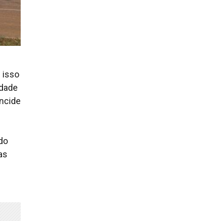
 isso
idade
incide
do
as