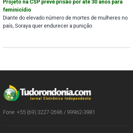
Projeto na CSP prevê prisão por até 30 anos para
feminicídio
Diante do elevado número de mortes de mulheres no
país, Soraya quer endurecer a punição
Fone: +55 (69) 3227-2696 / 99962-3981