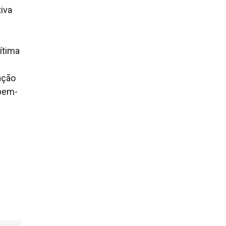
iva
ítima
ação
 bem-