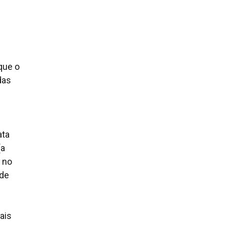
que o
das
ata
(a
z no
 de
ais