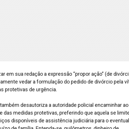
lizar em sua redação a expressão “propor ação” (de divórc
idamente vedar a formulação do pedido de divórcio pela v
s protetivas de urgência.
a, também desautoriza a autoridade policial encaminhar ao
e das medidas protetivas, preferindo que aquela se limit
ços disponíveis de assistência judiciária para o eventua
uízo de família. Entenda-se, quilômetros, dinheiro de