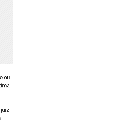
io ou
ítima
 juiz
e
l