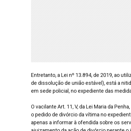
Entretanto, a Lei nº 13.894, de 2019, ao uti
de dissolução de união estável), está a nit
em sede policial, no expediente das medida
O vacilante Art. 11, V, da Lei Maria da Penh
o pedido de divórcio da vítima no expedient
apenas a informar à ofendida sobre os servi
ajuizamento da ação de divórcio perante o j