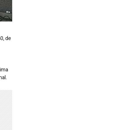
0, de
tima
al.