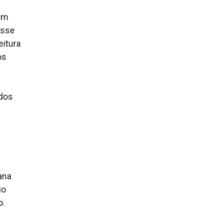
 um
esse
itura
os
 dos
ana
io
o.