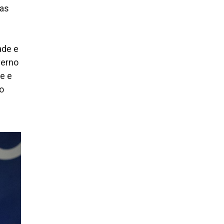
das
ade e
verno
e e
o