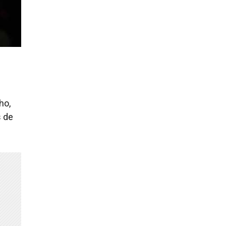
ho,
s de