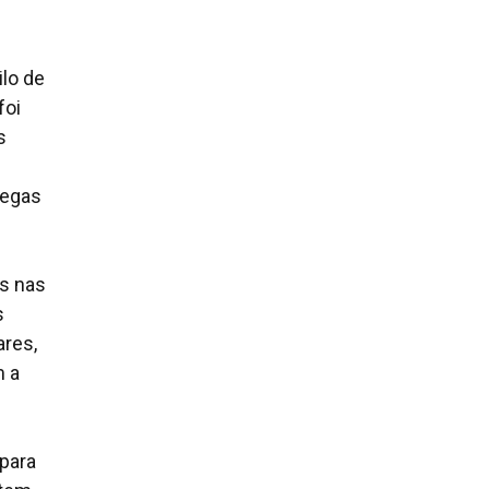
lo de
foi
s
legas
es nas
s
ares,
m a
 para