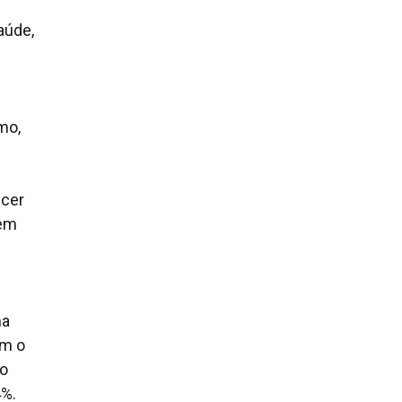
aúde,
mo,
ncer
 em
na
om o
 o
4%.