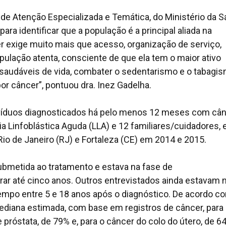
de Atenção Especializada e Temática, do Ministério da S
ara identificar que a população é a principal aliada na
r exige muito mais que acesso, organização de serviço,
pulação atenta, consciente de que ela tem o maior ativo
saudáveis de vida, combater o sedentarismo e o tabagis
or câncer”, pontuou dra. Inez Gadelha.
divíduos diagnosticados há pelo menos 12 meses com câ
a Linfoblástica Aguda (LLA) e 12 familiares/cuidadores,
 Rio de Janeiro (RJ) e Fortaleza (CE) em 2014 e 2015.
submetida ao tratamento e estava na fase de
r até cinco anos. Outros entrevistados ainda estavam 
tempo entre 5 e 18 anos após o diagnóstico. De acordo c
diana estimada, com base em registros de câncer, para
próstata, de 79% e, para o câncer do colo do útero, de 6