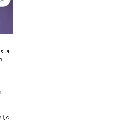
 sua
a
o
l, o