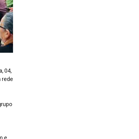
, 04,
a rede
grupo
m e