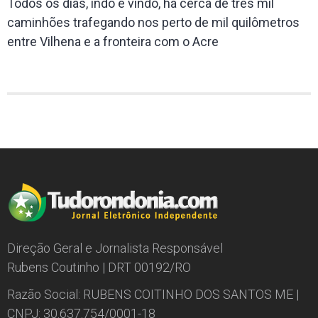
Todos os dias, indo e vindo, há cerca de três mil
caminhões trafegando nos perto de mil quilômetros
entre Vilhena e a fronteira com o Acre
Direção Geral e Jornalista Responsável
Rubens Coutinho | DRT 00192/RO
Razão Social: RUBENS COITINHO DOS SANTOS ME |
CNPJ: 30.637.754/0001-18