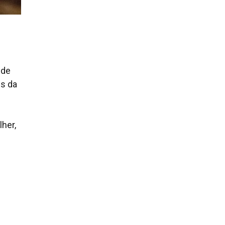
 de
es da
her,