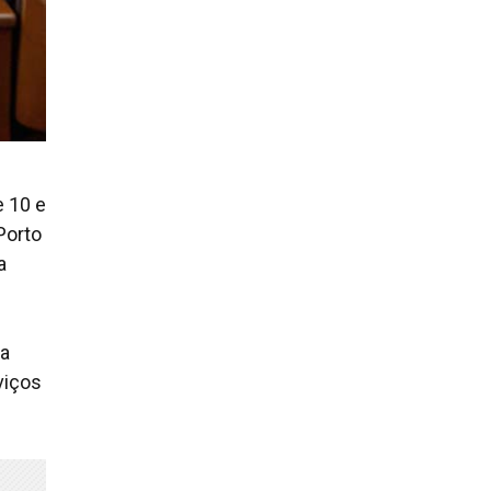
e 10 e
Porto
a
 a
viços