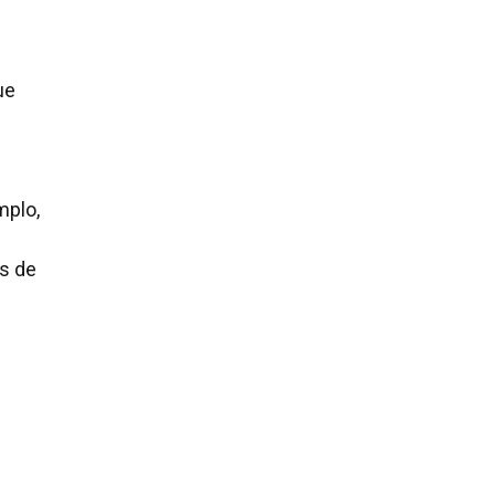
ue
mplo,
os de