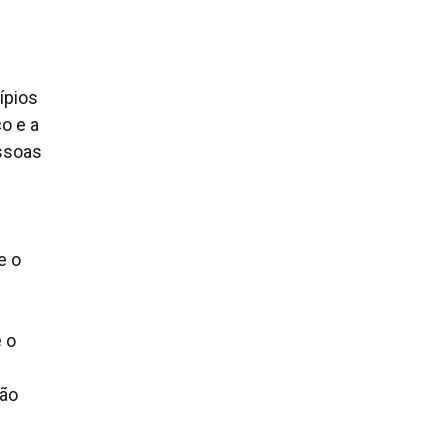
ípios
o e a
essoas
e o
é o
não