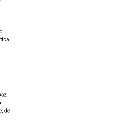
o
tica
paz
o
e, de