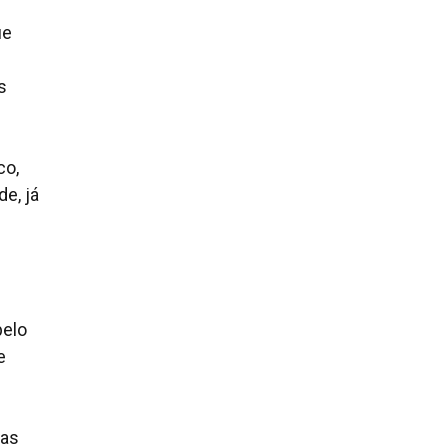
ue
s
co,
e, já
pelo
e
ias