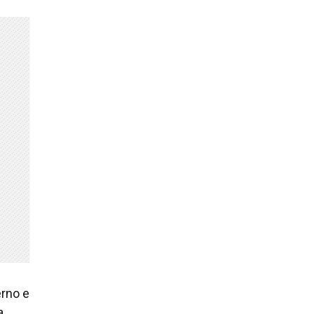
rno e
a