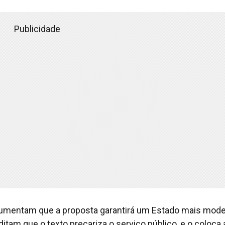
Publicidade
gumentam que a proposta garantirá um Estado mais mode
editam que o texto precariza o serviço público, e o coloca 