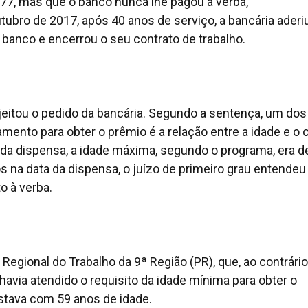
77, mas que o banco nunca lhe pagou a verba,
bro de 2017, após 40 anos de serviço, a bancária aderi
banco e encerrou o seu contrato de trabalho.
rejeitou o pedido da bancária. Segundo a sentença, um dos
mento para obter o prêmio é a relação entre a idade e o 
 da dispensa, a idade máxima, segundo o programa, era d
 na data da dispensa, o juízo de primeiro grau entendeu
to à verba.
 Regional do Trabalho da 9ª Região (PR), que, ao contrári
havia atendido o requisito da idade mínima para obter o
estava com 59 anos de idade.