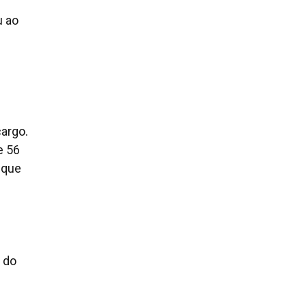
u ao
cargo.
e 56
 que
o do