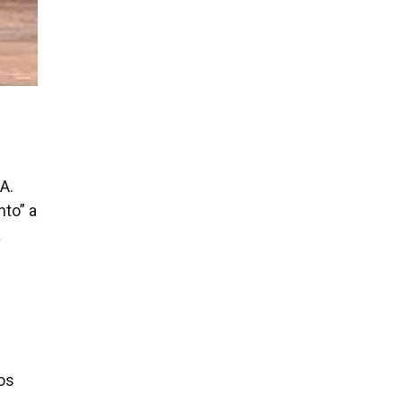
A.
to” a
a
os