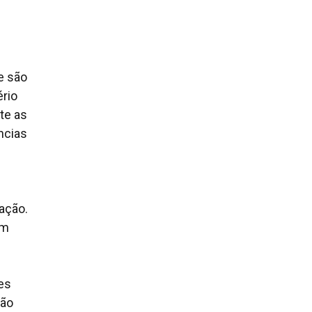
e são
ério
nte as
ncias
ração.
em
res
são