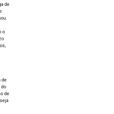
ga de
e
hou.
o o
zo
os,
a de
 do
no de
 seja