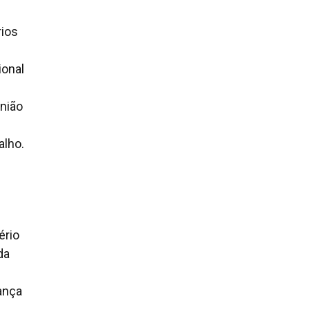
rios
ional
união
alho.
ério
da
ança