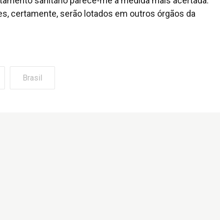
tamento sanitário parece-me a medida mais acertada.
es, certamente, serão lotados em outros órgãos da
Brasil