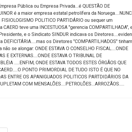
 Empresa Pública ou Empresa Privada....é QUESTÃO DE
OR é a maior empresa estatal petrolífera da Noruega.....NUN
s ou FISIOLOGISMO POLITICO PARTIDÁRIO ou sequer um
po a CAERD teve uma INCESTUOSA "gerencia COMPARTILHADA",
residente, e o Sindicato SINDUR indicava os Diretores.....eviden
ra DEFICITÁRIA......mas os Diretores "COMPARTILHADOS" tinha
 não se alongar: ONDE ESTAVA O CONSELHO FISCAL.....ONDE
S E EXTERNAS.....ONDE ESTAVA O TRIBUNAL DE
BLÉIA ......ENFIM, ONDE ESTAVA TODOS ESTES ÓRGÃOS QUE
ERD......O PONTO PRIMORDIAL DE TUDO ISTO É QUE NO
DAS ENTRE OS APANIGUADOS POLITICOS PARTDIDÁRIOS DA
PLETAM COM MENSALÕES.....PETROLÕES....ARROZÃOS......