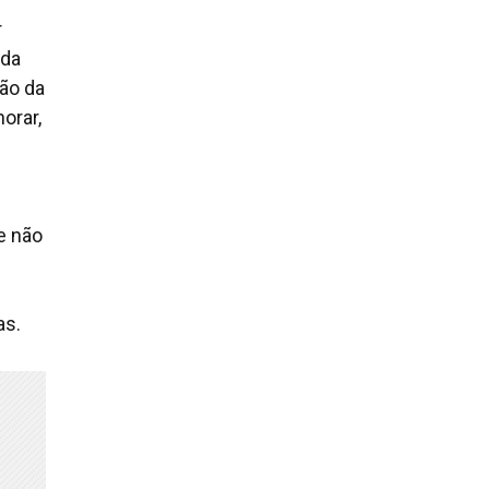
r
ada
ão da
orar,
e não
as.