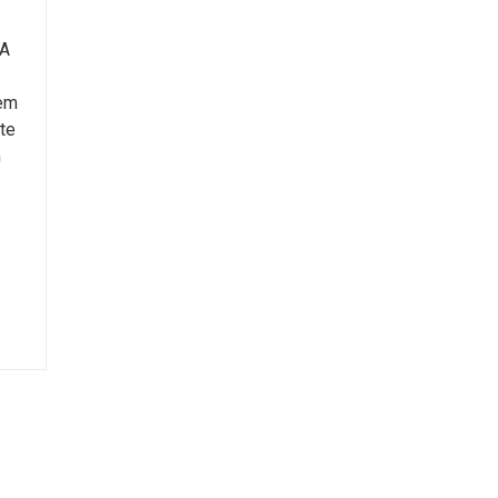
CA
 em
te
m