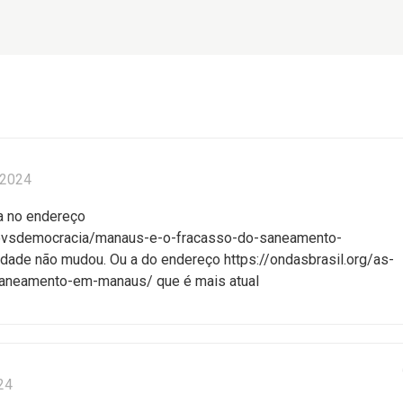
/2024
da no endereço
adovsdemocracia/manaus-e-o-fracasso-do-saneamento-
lidade não mudou. Ou a do endereço https://ondasbrasil.org/as-
saneamento-em-manaus/ que é mais atual
24