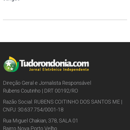
Direção Geral e Jornalista Responsável
Rubens Coutinho | DRT 00192/RO
Razão Social: RUBENS COITINHO DOS SANTOS ME |
CNPJ: 30.637.754/0001-18
Rua Miguel Chakian, 378, SALA 01
Bairro Nova Porto Velho