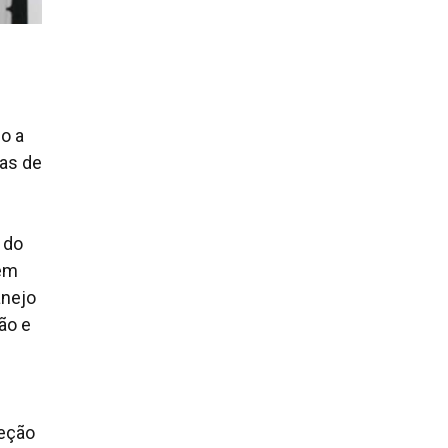
o a
as de
 do
 em
anejo
ão e
teção