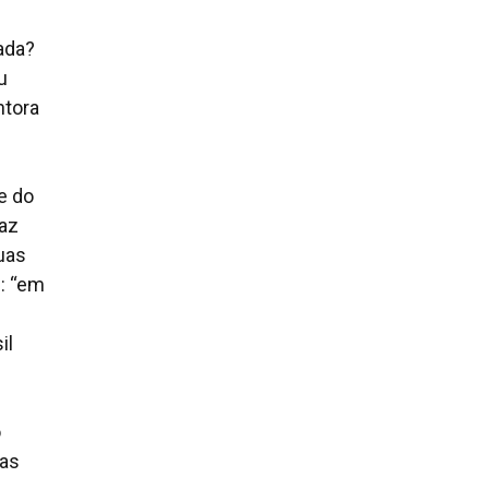
ada?
u
ntora
e do
faz
uas
u: “em
il
o
sas