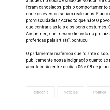
atitudes no nosso estado de Rondônia é 
foram cancelados, pois o comportamento e 
onde os eventos seriam realizados. E aq
promiscuidades? Acredito que não! O povo
que contraria as leis e os bons costumes. Q
Ariquemes, que mesmo ficando no prejuízo
proferidas pela artista”, pontuou.
O parlamentar reafirmou que “diante disso,
publicamente nossa indignação quanto ao
acontecerão entre os dias 06 e 08 de julho d
Rondônia
Notícias
Política