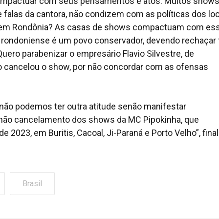
compactuar com seus pensamentos e atos. Muitos show
falas da cantora, não condizem com as políticas dos lo
ui em Rondônia? As casas de shows compactuam com es
 rondoniense é um povo conservador, devendo rechaçar
uero parabenizar o empresário Flavio Silvestre, de
 cancelou o show, por não concordar com as ofensas
 não podemos ter outra atitude senão manifestar
 não cancelamento dos shows da MC Pipokinha, que
e 2023, em Buritis, Cacoal, Ji-Paraná e Porto Velho”, final
Brasil