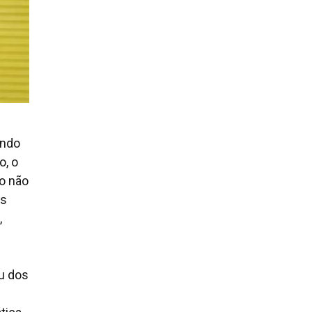
ando
o, o
o não
es
,
u dos