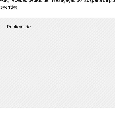
 (PGR) recebeu pedido de investigação por suspeita de prá
reventiva.
Publicidade