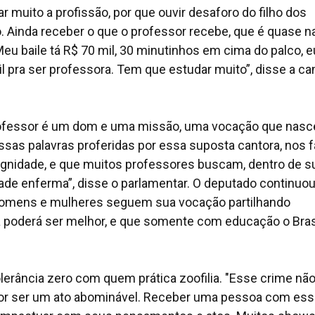
r muito a profissão, por que ouvir desaforo do filho dos
 Ainda receber o que o professor recebe, que é quase n
Meu baile tá R$ 70 mil, 30 minutinhos em cima do palco, e
l pra ser professora. Tem que estudar muito”, disse a ca
ofessor é um dom e uma missão, uma vocação que nasc
as palavras proferidas por essa suposta cantora, nos 
 dignidade, e que muitos professores buscam, dentro de s
dade enferma”, disse o parlamentar. O deputado continuo
 homens e mulheres seguem sua vocação partilhando
poderá ser melhor, e que somente com educação o Bras
olerância zero com quem prática zoofilia. "Esse crime nã
 por ser um ato abominável. Receber uma pessoa com es