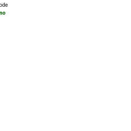
pode
 no