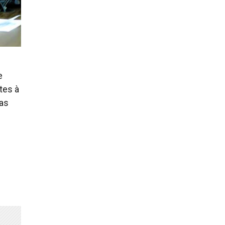
e
tes à
 as