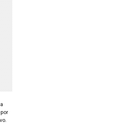
da
 por
vo.