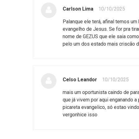
Carlson Lima
10/10/2025
Palanque ele terá, afinal temos u
evangelho de Jesus. Se for pra tir
nome de GEZUS que ele saia como p
pelo um dos estado mais criscão
Celso Leandor
10/10/2025
mais um oportunista caindo de par
que já vivem por aqui enganando a 
picareta evangelico, só estao vind
vergonhice isso