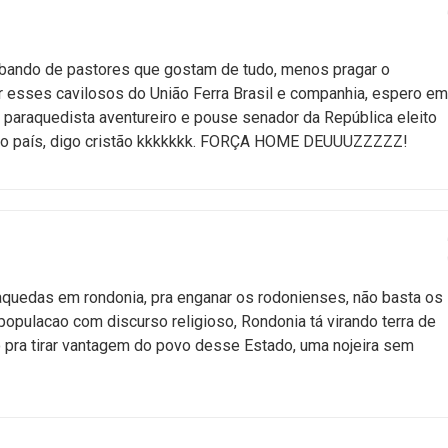
m bando de pastores que gostam de tudo, menos pragar o
ar esses cavilosos do União Ferra Brasil e companhia, espero em
araquedista aventureiro e pouse senador da República eleito
 do país, digo cristão kkkkkkk. FORÇA HOME DEUUUZZZZZ!
aquedas em rondonia, pra enganar os rodonienses, não basta os
populacao com discurso religioso, Rondonia tá virando terra de
o pra tirar vantagem do povo desse Estado, uma nojeira sem