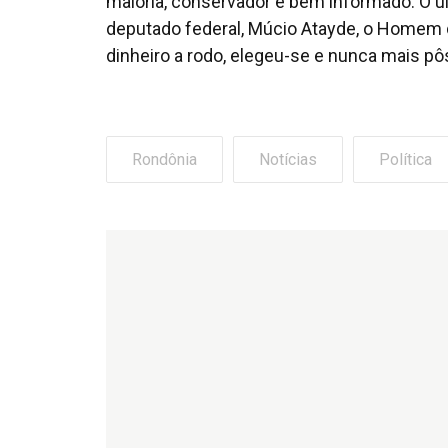
maioria, conservador e bem informado. O últ
deputado federal, Múcio Atayde, o Homem do
dinheiro a rodo, elegeu-se e nunca mais p
Rondônia
Notícias
Política