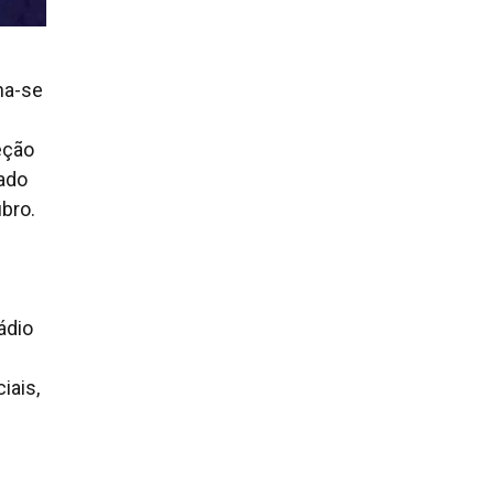
na-se
eção
sado
bro.
ádio
m
iais,