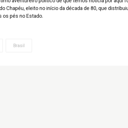
imo aventureiro político de que temos notícia por aqui fo
 Chapéu, eleito no início da década de 80, que distribui
ôs os pés no Estado.
Brasil