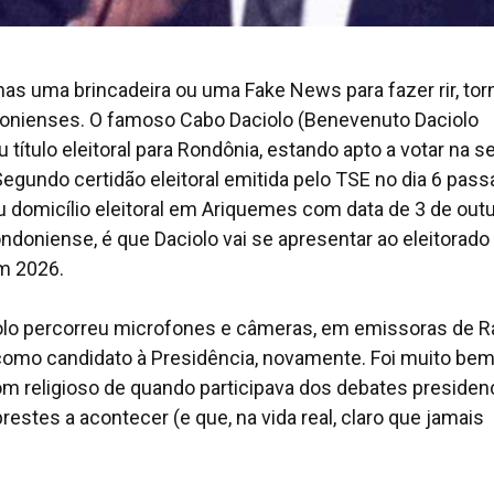
nas uma brincadeira ou uma Fake News para fazer rir, tor
ndonienses. O famoso Cabo Daciolo (Benevenuto Daciolo
ítulo eleitoral para Rondônia, estando apto a votar na s
egundo certidão eleitoral emitida pelo TSE no dia 6 pas
 domicílio eleitoral em Ariquemes com data de 3 de outu
ndoniense, é que Daciolo vai se apresentar ao eleitorado
m 2026.
lo percorreu microfones e câmeras, em emissoras de R
e, como candidato à Presidência, novamente. Foi muito be
m religioso de quando participava dos debates presidenc
stes a acontecer (e que, na vida real, claro que jamais