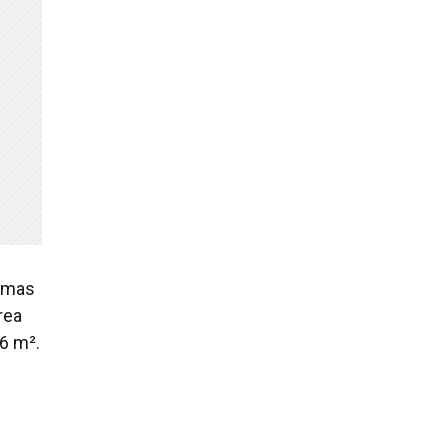
, mas
rea
26 m².