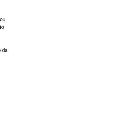
cou
io
e da