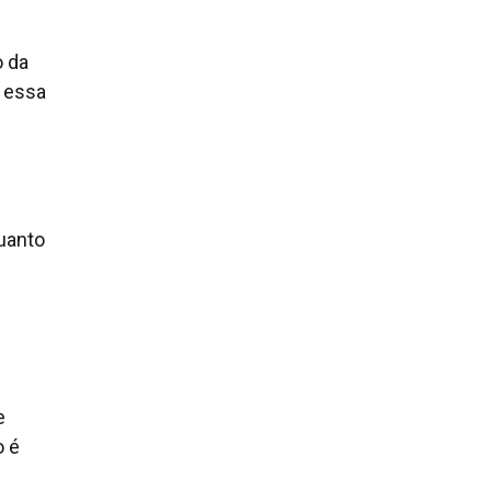
o da
 essa
uanto
e
o é