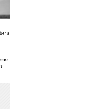
ber a
reno
is