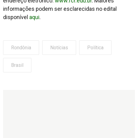
endereço eletrônico:
www.fcr.edu.br
. Maiores
informações podem ser esclarecidas no edital
disponível
aqui
.
Rondônia
Notícias
Política
Brasil