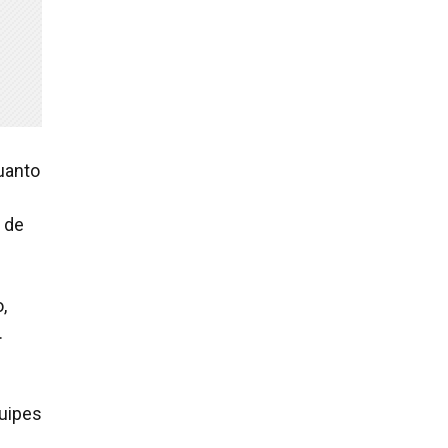
uanto
 de
,
.
quipes