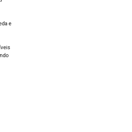
eda e
íveis
ando