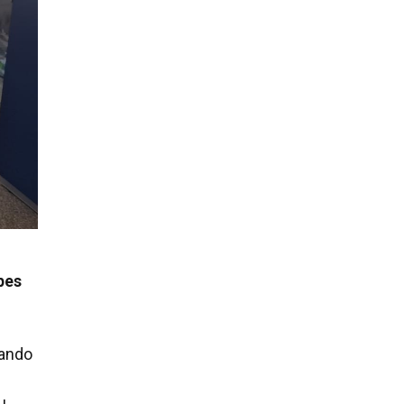
pes
tando
u