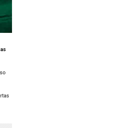
tas
sso
ertas