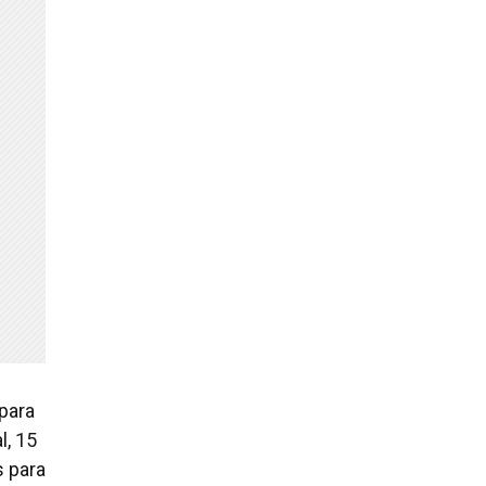
para
l, 15
s para