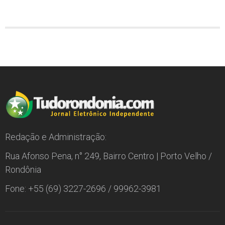
Redação e Administração:
Rua Afonso Pena, n° 249, Bairro Centro | Porto Velho /
Rondônia
Fone: +55 (69) 3227-2696 / 99962-3981