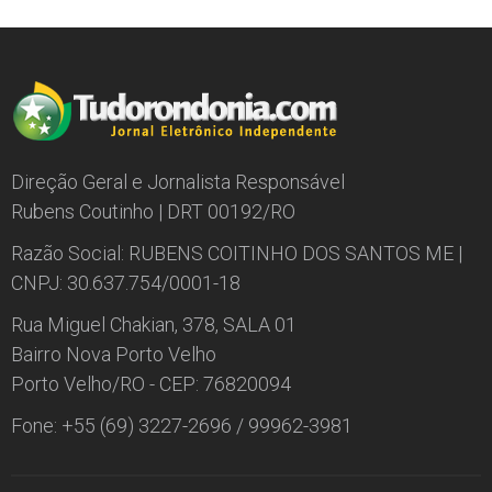
Direção Geral e Jornalista Responsável
Rubens Coutinho | DRT 00192/RO
Razão Social: RUBENS COITINHO DOS SANTOS ME |
CNPJ: 30.637.754/0001-18
Rua Miguel Chakian, 378, SALA 01
Bairro Nova Porto Velho
Porto Velho/RO - CEP: 76820094
Fone: +55 (69) 3227-2696 / 99962-3981