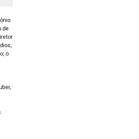
tônio
o de
iretor
dios,
o; o
uber,
s