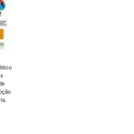
blico
as
 de
moção
ia,