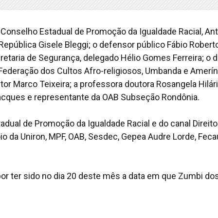
o Conselho Estadual de Promoção da Igualdade Racial, An
epública Gisele Bleggi; o defensor público Fábio Robert
cretaria de Segurança, delegado Hélio Gomes Ferreira; o d
 Federação dos Cultos Afro-religiosos, Umbanda e Amerín
tor Marco Teixeira; a professora doutora Rosangela Hilári
acques e representante da OAB Subseção Rondônia.
dual de Promoção da Igualdade Racial e do canal Direito
da Uniron, MPF, OAB, Sesdec, Gepea Audre Lorde, Feca
r ter sido no dia 20 deste mês a data em que Zumbi do