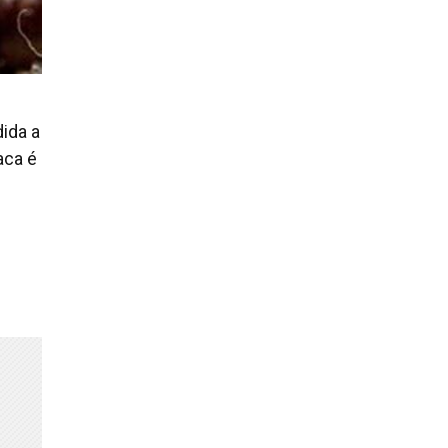
dida a
aca é