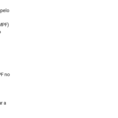
 pelo
(MPF)
o
PF no
r a