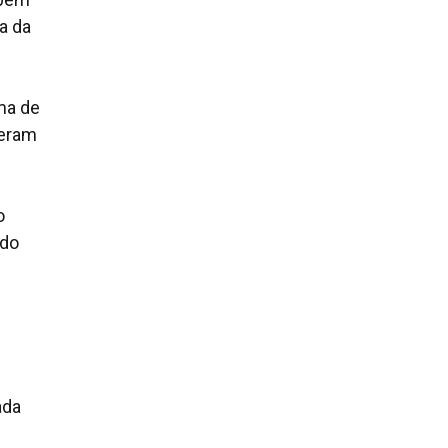
a da
ema de
seram
o
 do
ada