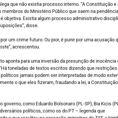
lega que não existia processo interno. “A Constituição e 
eis membros do Ministério Público que saem na pendênci
, é objetiva. Existia algum processo administrativo discipl
uposições”, disse.
por um crime futuro. Ou pior, é punir por uma acusação 
iste”, acrescentou.
to aponta para uma inversão da presunção de inocência 
. “Há toneladas de textos escritos dizendo que restrições
os políticos jamais podem ser interpretadas de modo exten
ente o que eles fizeram, fraudando a lei, a Constituição
governo, como Eduardo Bolsonaro (PL-SP), Bia Kicis (PL
 adversários políticos, como os do PT – legenda que
tado e que resultou na cassação, ministros do TSE e ta