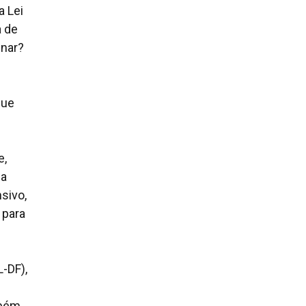
a Lei
a de
inar?
que
e,
 a
sivo,
 para
-DF),
mbém