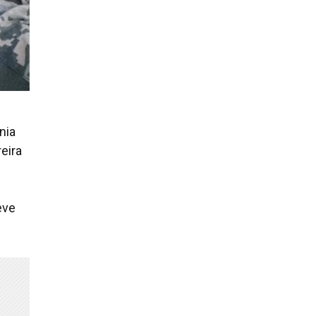
nia
eira
eve