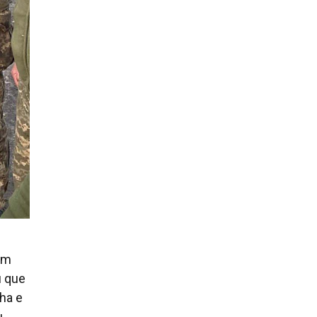
 em
u que
ha e
u