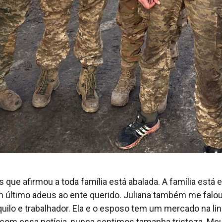
s que afirmou a toda família está abalada. A família está
 último adeus ao ente querido. Juliana também me falo
uilo e trabalhador. Ela e o esposo tem um mercado na lin
s com essa notícia, nunca sentimos tamanha tristeza. Me