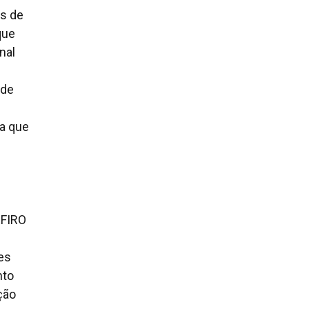
s de
que
nal
ade
ra que
EFIRO
es
nto
ção