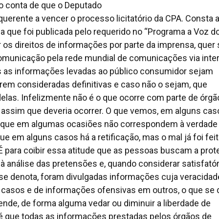
o conta de que o Deputado
querente a vencer o processo licitatório da CPA. Consta 
 que foi publicada pelo requerido no “Programa a Voz d
ir os direitos de informações por parte da imprensa, quer 
comunicação pela rede mundial de comunicações via inter
as as informações levadas ao público consumidor sejam
em consideradas definitivas e caso não o sejam, que
las. Infelizmente não é o que ocorre com parte de órgã
assim que deveria ocorrer. O que vemos, em alguns caso
co que em algumas ocasiões não correspondem à verdade
ue em alguns casos há a retificação, mas o mal já foi fei
 É para coibir essa atitude que as pessoas buscam a pro
r à análise das pretensões e, quando considerar satisfató
 se denota, foram divulgadas informações cuja veracidad
casos e de informações ofensivas em outros, o que se 
tende, de forma alguma vedar ou diminuir a liberdade de
é que todas as informações prestadas pelos órgãos de