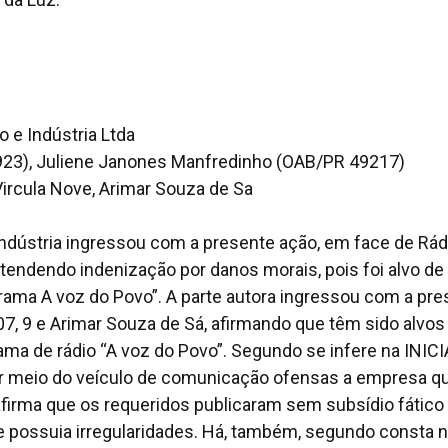
e Indústria Ltda
923), Juliene Janones Manfredinho (OAB/PR 49217)
Vircula Nove, Arimar Souza de Sa
dústria ingressou com a presente ação, em face de Rád
etendendo indenização por danos morais, pois foi alvo de
rama A voz do Povo”. A parte autora ingressou com a pre
7, 9 e Arimar Souza de Sá, afirmando que têm sido alvos
ma de rádio “A voz do Povo”. Segundo se infere na INICI
por meio do veículo de comunicação ofensas a empresa q
afirma que os requeridos publicaram sem subsídio fático
te possuia irregularidades. Há, também, segundo consta 