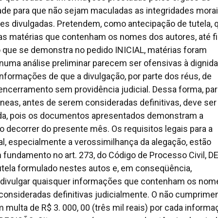
de para que não sejam maculadas as integridades morai
 divulgadas. Pretendem, como antecipação de tutela, 
as matérias que contenham os nomes dos autores, até fi
 que se demonstra no pedido INICIAL, matérias foram
numa análise preliminar parecem ser ofensivas à dignid
nformações de que a divulgação, por parte dos réus, de
encerramento sem providência judicial. Dessa forma, pa
neas, antes de serem consideradas definitivas, deve ser
ida, pois os documentos apresentados demonstram a
o decorrer do presente mês. Os requisitos legais para a
al, especialmente a verossimilhança da alegação, estão
 fundamento no art. 273, do Código de Processo Civil, D
utela formulado nestes autos e, em conseqüência,
divulgar quaisquer informações que contenham os nom
o consideradas definitivas judicialmente. O não cumprime
multa de R$ 3. 000, 00 (três mil reais) por cada informa