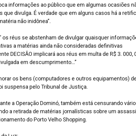
loca informações ao público que em algumas ocasiões n
 que divulga. É verdade que em alguns casos há a retifi
matéria não inidônea”.
“ os réus se abstenham de divulgar quaisquer informaç
ivas a matérias ainda não consideradas definitivas
nte DECISÃO implicará aos réus em multa de R$ 3. 000, 
 divulgada em descumprimento...”
orar os bens (computadores e outros equipamentos) d
oi suspensa pelo Tribunal de Justiça.
 durante a Operação Dominó, também está censurando vári
ndo a retirada de matérias jornalísticas sobre um assassi
cionamento do Porto Velho Shopping.
 da Luz: