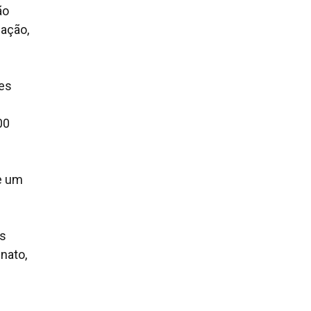
ão
cação,
ões
00
e um
os
nato,