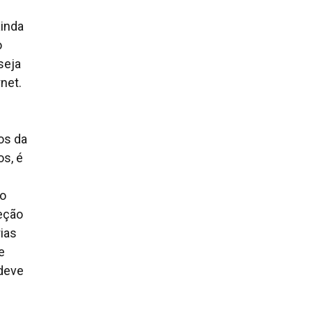
ainda
o
seja
net.
os da
s, é
to
teção
rias
e
deve