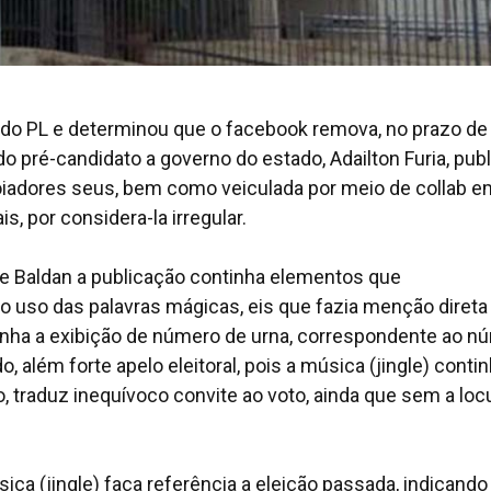
rtido PL e determinou que o facebook remova, no prazo de
 pré-candidato a governo do estado, Adailton Furia, pub
oiadores seus, bem como veiculada por meio de
collab
e
s, por considera-la irregular.
me Baldan a publicação continha elementos que
o uso das palavras mágicas, eis que fazia menção direta
tinha a exibição de número de urna, correspondente ao n
do, além forte apelo eleitoral, pois a música (jingle) conti
, traduz inequívoco convite ao voto, ainda que sem a lo
ca (jingle) faça referência a eleição passada, indicando