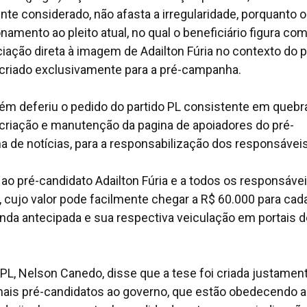
ente considerado, não afasta a irregularidade, porquanto 
mento ao pleito atual, no qual o beneficiário figura co
iação direta à imagem de Adailton Fúria no contexto do p
l criado exclusivamente para a pré-campanha.
bém deferiu o pedido do partido PL consistente em quebr
a criação e manutenção da pagina de apoiadores do pré-
na de notícias, para a responsabilização dos responsáveis
 ao pré-candidato Adailton Fúria e a todos os responsáve
l, cujo valor pode facilmente chegar a R$ 60.000 para ca
nda antecipada e sua respectiva veiculação em portais d
PL, Nelson Canedo, disse que a tese foi criada justamen
emais pré-candidatos ao governo, que estão obedecendo a