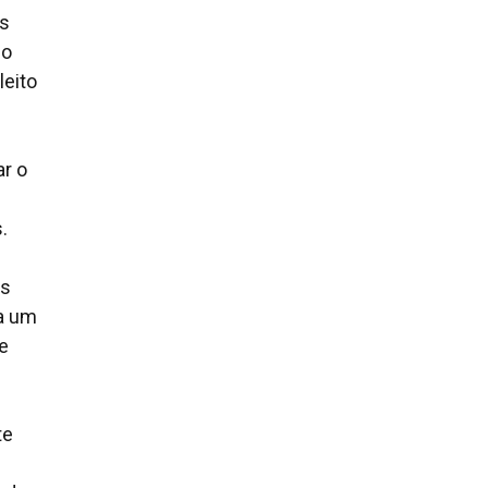
os
mo
leito
ar o
.
is
da um
e
te