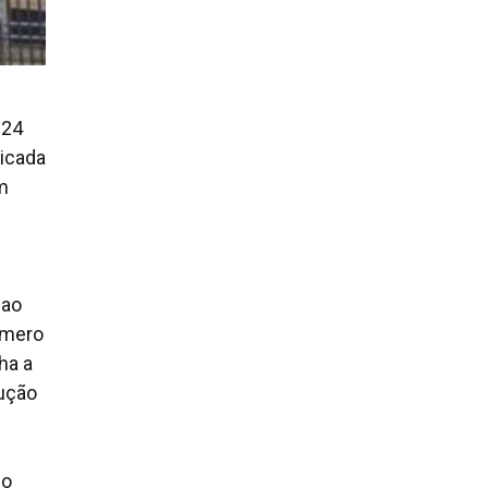
 24
licada
m
 ao
úmero
nha a
cução
 o