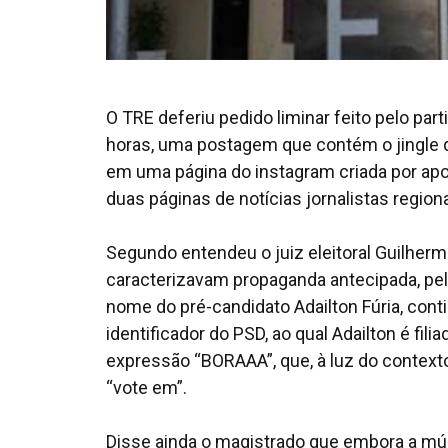
O TRE deferiu pedido liminar feito pelo pa
horas, uma postagem que contém o jingle do
em uma página do instagram criada por ap
duas páginas de notícias jornalistas regionai
Segundo entendeu o juiz eleitoral Guilher
caracterizavam propaganda antecipada, pel
nome do pré-candidato Adailton Fúria, con
identificador do PSD, ao qual Adailton é filia
expressão “BORAAA”, que, à luz do contexto
“vote em”.
Disse ainda o magistrado que embora a músi