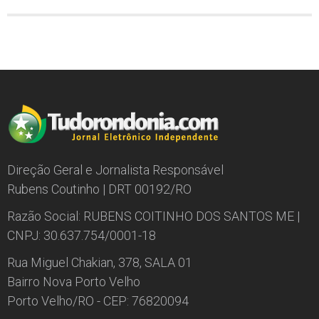
Direção Geral e Jornalista Responsável
Rubens Coutinho | DRT 00192/RO
Razão Social: RUBENS COITINHO DOS SANTOS ME |
CNPJ: 30.637.754/0001-18
Rua Miguel Chakian, 378, SALA 01
Bairro Nova Porto Velho
Porto Velho/RO - CEP: 76820094