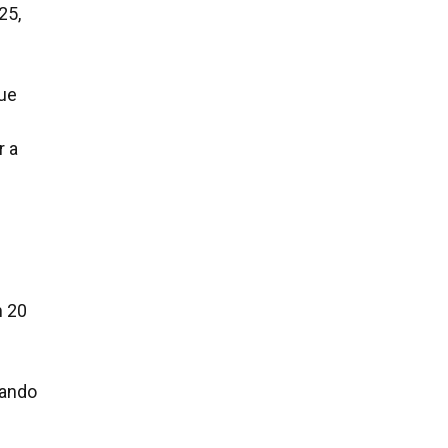
25,
que
r a
m 20
zando