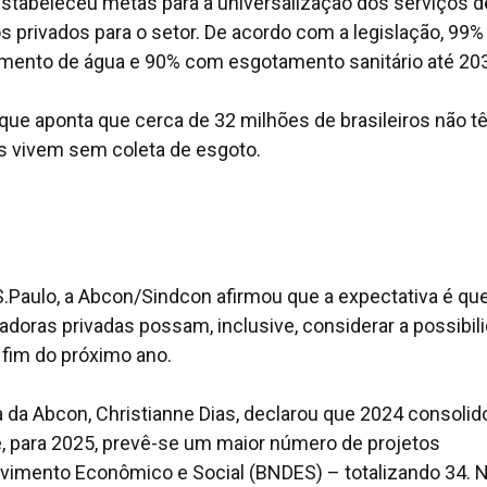
estabeleceu metas para a universalização dos serviços d
s privados para o setor. De acordo com a legislação, 99%
mento de água e 90% com esgotamento sanitário até 20
 que aponta que cerca de 32 milhões de brasileiros não 
s vivem sem coleta de esgoto.
S.Paulo
, a Abcon/Sindcon afirmou que a expectativa é qu
doras privadas possam, inclusive, considerar a possibil
 fim do próximo ano.
a da Abcon, Christianne Dias, declarou que 2024 consolid
e, para 2025, prevê-se um maior número de projetos
imento Econômico e Social (BNDES) – totalizando 34. 