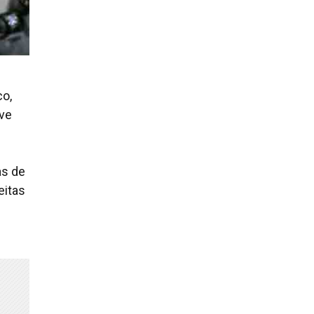
co,
uve
as de
eitas