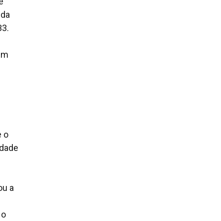
e
 da
33.
têm
e o
idade
ou a
No