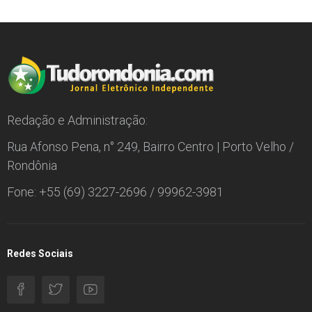
Redação e Administração:
Rua Afonso Pena, n° 249, Bairro Centro | Porto Velho /
Rondônia
Fone: +55 (69) 3227-2696 / 99962-3981
Redes Sociais