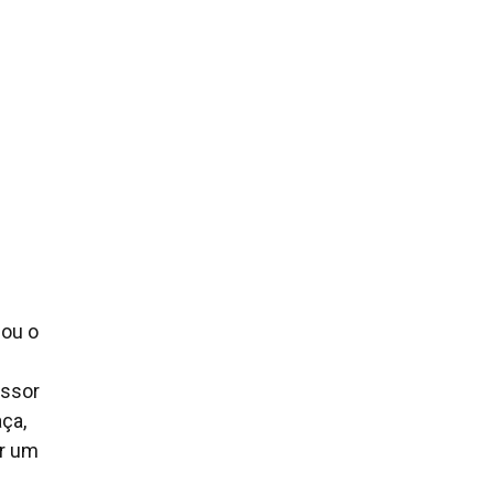
cou o
essor
ça,
er um