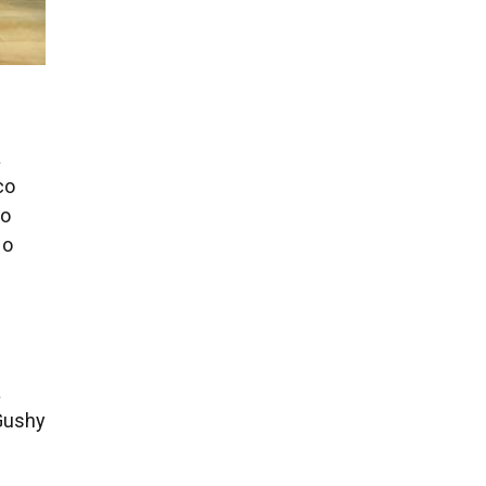
a
co
to
 o
a
 Gushy