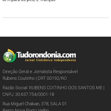
Direção Geral e Jornalista Responsável
Rubens Coutinho | DRT 00192/RO
Razão Social: RUBENS COITINHO DOS SANTOS ME |
CNPJ: 30.637.754/0001-18
Rua Miguel Chakian, 378, SALA 01
Bairro Nova Porto Velho