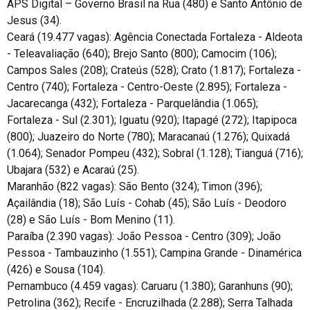
APS Digital – Governo Brasil na Rua (480) e Santo Antônio de
Jesus (34).
Ceará (19.477 vagas): Agência Conectada Fortaleza - Aldeota
- Teleavaliação (640); Brejo Santo (800); Camocim (106);
Campos Sales (208); Crateús (528); Crato (1.817); Fortaleza -
Centro (740); Fortaleza - Centro-Oeste (2.895); Fortaleza -
Jacarecanga (432); Fortaleza - Parquelândia (1.065);
Fortaleza - Sul (2.301); Iguatu (920); Itapagé (272); Itapipoca
(800); Juazeiro do Norte (780); Maracanaú (1.276); Quixadá
(1.064); Senador Pompeu (432); Sobral (1.128); Tianguá (716);
Ubajara (532) e Acaraú (25).
Maranhão (822 vagas): São Bento (324); Timon (396);
Açailândia (18); São Luís - Cohab (45); São Luís - Deodoro
(28) e São Luís - Bom Menino (11).
Paraíba (2.390 vagas): João Pessoa - Centro (309); João
Pessoa - Tambauzinho (1.551); Campina Grande - Dinamérica
(426) e Sousa (104).
Pernambuco (4.459 vagas): Caruaru (1.380); Garanhuns (90);
Petrolina (362); Recife - Encruzilhada (2.288); Serra Talhada