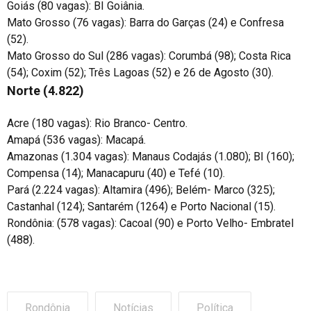
Goiás (80 vagas): BI Goiânia.
Mato Grosso (76 vagas): Barra do Garças (24) e Confresa
(52).
Mato Grosso do Sul (286 vagas): Corumbá (98); Costa Rica
(54); Coxim (52); Três Lagoas (52) e 26 de Agosto (30).
Norte (4.822)
Acre (180 vagas): Rio Branco- Centro.
Amapá (536 vagas): Macapá.
Amazonas (1.304 vagas): Manaus Codajás (1.080); BI (160);
Compensa (14); Manacapuru (40) e Tefé (10).
Pará (2.224 vagas): Altamira (496); Belém- Marco (325);
Castanhal (124); Santarém (1264) e Porto Nacional (15).
Rondônia: (578 vagas): Cacoal (90) e Porto Velho- Embratel
(488).
Rondônia
Notícias
Política