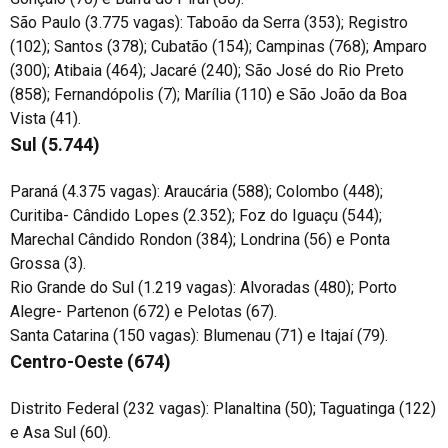
São Paulo (3.775 vagas): Taboão da Serra (353); Registro
(102); Santos (378); Cubatão (154); Campinas (768); Amparo
(300); Atibaia (464); Jacaré (240); São José do Rio Preto
(858); Fernandópolis (7); Marília (110) e São João da Boa
Vista (41).
Sul (5.744)
Paraná (4.375 vagas): Araucária (588); Colombo (448);
Curitiba- Cândido Lopes (2.352); Foz do Iguaçu (544);
Marechal Cândido Rondon (384); Londrina (56) e Ponta
Grossa (3).
Rio Grande do Sul (1.219 vagas): Alvoradas (480); Porto
Alegre- Partenon (672) e Pelotas (67).
Santa Catarina (150 vagas): Blumenau (71) e Itajaí (79).
Centro-Oeste (674)
Distrito Federal (232 vagas): Planaltina (50); Taguatinga (122)
e Asa Sul (60).