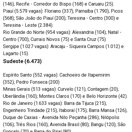
(146); Recife - Corredor do Bispo (168) e Caruaru (25).
Piauí (5.579 vagas): Floriano (337); Parnaíba (1.790); Picos
(568); São João do Piauí (200); Teresina - Centro (300) e
Teresina - Leste (2.384).
Rio Grande do Norte (954 vagas): Alexandria (104); Natal -
Centro (700); Currais Novos (75) e Santa Cruz (75).
Sergipe (1.027 vagas): Aracaju - Siqueira Campos (1.012) e
Lagarto (15).
Sudeste (6.473)
Espírito Santo (552 vagas): Cachoeiro de Itapemirim
(352); Pedro Fonseca (200)
Minas Gerais (513 vagas): Curvelo (121); Contagem (20);
Uberlândia (160); Montes Claros (170) e Belo Horizonte (42).
Rio de Janeiro (1.633 vagas): Barra da Tijuca (215);
Engenheiro Trindade (215); Itaboraí (175); Barra Mansa (126);
Duque de Caxias - Avenida Nilo Peçanha (286); Nilópolis
(106); Três Rios (160); Avenida Brasil (80); Bangu (120); São
Gonçalo (70) e Barra do Piraí (80).