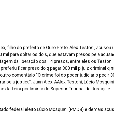
lex, filho do prefeito de Ouro Preto, Alex Testoni, acusou
00 mil para soltar os dois, que estavam presos pela acus
agem da liberação dos 14 presos, entre eles os Testoni 
 preferiu ficar preso do q pagar 300 mil p juiz criminal q 
tro comentário “O crime foi do poder judiciario pedir 3
ar pela justiça”. Juan Alex, AAlex Testoni, Lúcio Mosquini
xta-feira por liminar do Superior Tribunal de Justiça e
.
eputado federal eleito Lúcio Mosquini (PMDB) e demais ac