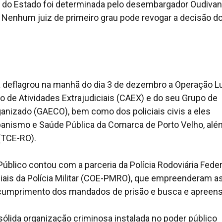
do Estado foi determinada pelo desembargador Oudivani
. Nenhum juiz de primeiro grau pode revogar a decisão d
a deflagrou na manhã do dia 3 de dezembro a Operação L
ro de Atividades Extrajudiciais (CAEX) e do seu Grupo de
nizado (GAECO), bem como dos policiais civis a eles
banismo e Saúde Pública da Comarca de Porto Velho, alé
(TCE-RO).
Público contou com a parceria da Polícia Rodoviária Feder
ais da Polícia Militar (COE-PMRO), que empreenderam a
o cumprimento dos mandados de prisão e busca e apreens
ólida organização criminosa instalada no poder público