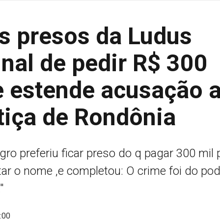
s presos da Ludus
inal de pedir R$ 300
 e estende acusação 
tiça de Rondônia
ogro preferiu ficar preso do q pagar 300 mil 
tar o nome ,e completou: O crime foi do po
"
:00