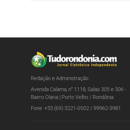
Redação e Administração:
Avenida Calama, n° 1118, Salas 305 e 306 -
Bairro Olaria | Porto Velho / Rondônia
Fone: +55 (69) 3221-0502 / 99962-3981