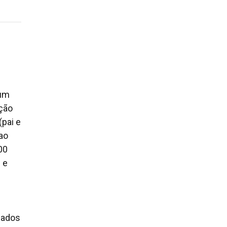
 um
ação
(pai e
nao
00
 e
usados