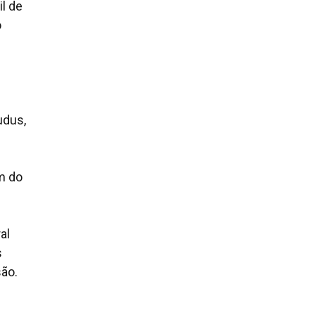
l de
o
udus,
m do
al
s
ão.