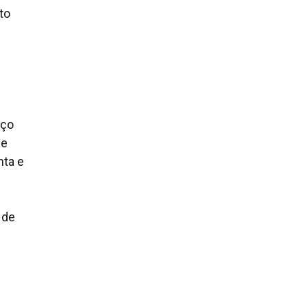
to
aço
de
nta e
 de