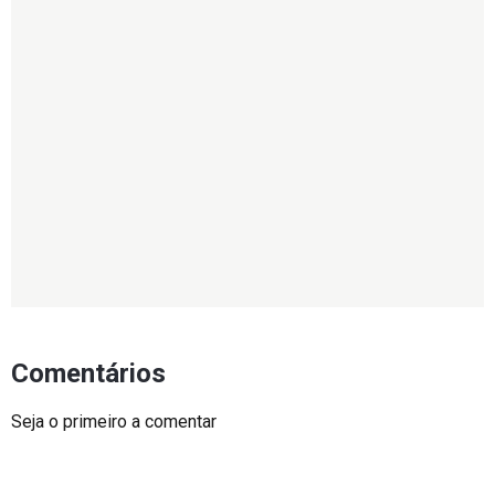
Comentários
Seja o primeiro a comentar