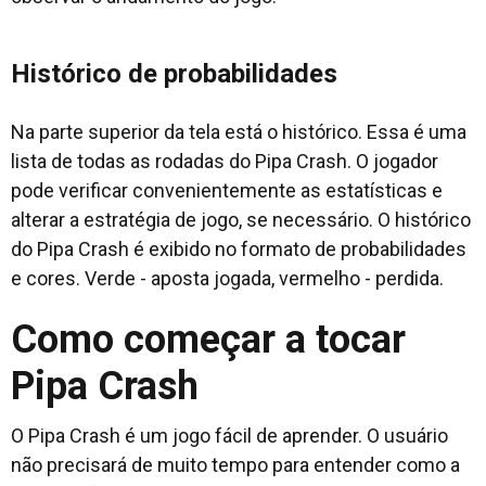
Histórico de probabilidades
Na parte superior da tela está o histórico. Essa é uma
lista de todas as rodadas do Pipa Crash. O jogador
pode verificar convenientemente as estatísticas e
alterar a estratégia de jogo, se necessário. O histórico
do Pipa Crash é exibido no formato de probabilidades
e cores. Verde - aposta jogada, vermelho - perdida.
Como começar a tocar
Pipa Crash
O Pipa Crash é um jogo fácil de aprender. O usuário
não precisará de muito tempo para entender como a