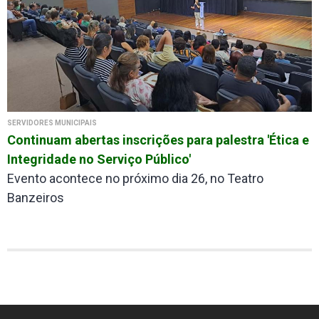
SERVIDORES MUNICIPAIS
Continuam abertas inscrições para palestra 'Ética e
Integridade no Serviço Público'
Evento acontece no próximo dia 26, no Teatro
Banzeiros