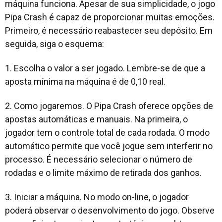
máquina funciona. Apesar de sua simplicidade, o jogo
Pipa Crash é capaz de proporcionar muitas emoções.
Primeiro, é necessário reabastecer seu depósito. Em
seguida, siga o esquema:
1. Escolha o valor a ser jogado. Lembre-se de que a
aposta mínima na máquina é de 0,10 real.
2. Como jogaremos. O Pipa Crash oferece opções de
apostas automáticas e manuais. Na primeira, o
jogador tem o controle total de cada rodada. O modo
automático permite que você jogue sem interferir no
processo. É necessário selecionar o número de
rodadas e o limite máximo de retirada dos ganhos.
3. Iniciar a máquina. No modo on-line, o jogador
poderá observar o desenvolvimento do jogo. Observe