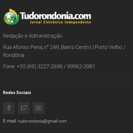
Redação e Administração:
Rua Afonso Pena, n° 249, Bairro Centro | Porto Velho /
Rondônia
Fone: +55 (69) 3227-2696 / 99962-3981
Redes Sociais
E-mail:
tudorondonia@gmail.com