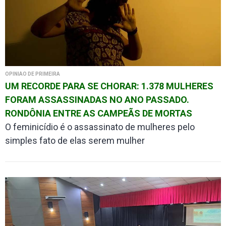
OPINIÃO DE PRIMEIRA
UM RECORDE PARA SE CHORAR: 1.378 MULHERES
FORAM ASSASSINADAS NO ANO PASSADO.
RONDÔNIA ENTRE AS CAMPEÃS DE MORTAS
O feminicídio é o assassinato de mulheres pelo
simples fato de elas serem mulher