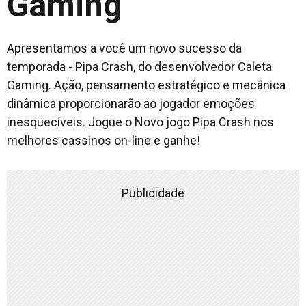
Gaming
Apresentamos a você um novo sucesso da
temporada - Pipa Crash, do desenvolvedor Caleta
Gaming. Ação, pensamento estratégico e mecânica
dinâmica proporcionarão ao jogador emoções
inesquecíveis. Jogue o Novo jogo Pipa Crash nos
melhores cassinos on-line e ganhe!
Publicidade