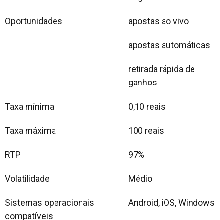
Oportunidades
apostas ao vivo
apostas automáticas
retirada rápida de
ganhos
Taxa mínima
0,10 reais
Taxa máxima
100 reais
RTP
97%
Volatilidade
Médio
Sistemas operacionais
Android, iOS, Windows
compatíveis