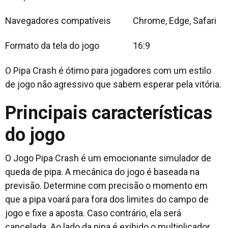
Navegadores compatíveis
Chrome, Edge, Safari
Formato da tela do jogo
16:9
O Pipa Crash é ótimo para jogadores com um estilo
de jogo não agressivo que sabem esperar pela vitória.
Principais características
do jogo
O Jogo Pipa Crash é um emocionante simulador de
queda de pipa. A mecânica do jogo é baseada na
previsão. Determine com precisão o momento em
que a pipa voará para fora dos limites do campo de
jogo e fixe a aposta. Caso contrário, ela será
cancelada. Ao lado da pipa é exibido o multiplicador.