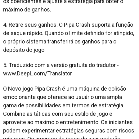
os coeficientes e ajuste a estratégia para obter o
máximo de ganhos.
4. Retire seus ganhos. O Pipa Crash suporta a função
de saque rápido. Quando o limite definido for atingido,
o próprio sistema transferirá os ganhos para o
depósito do jogo.
5. Traduzido com a versão gratuita do tradutor -
www.DeepL.com/Translator
O Novo jogo Pipa Crash é uma máquina de colisão
emocionante que oferece ao usuário uma ampla
gama de possibilidades em termos de estratégia.
Combine as táticas com seu estilo de jogo e
aproveite ao máximo o entretenimento. Os iniciantes
podem experimentar estratégias seguras com riscos
mínimos. Os amantes de jogos de azar poderão