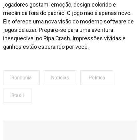
jogadores gostam: emoção, design colorido e
mecânica fora do padrão. O jogo não é apenas novo.
Ele oferece uma nova visão do moderno software de
jogos de azar. Prepare-se para uma aventura
inesquecível no Pipa Crash. Impressões vívidas e
ganhos estão esperando por você.
Rondônia
Notícias
Política
Brasil