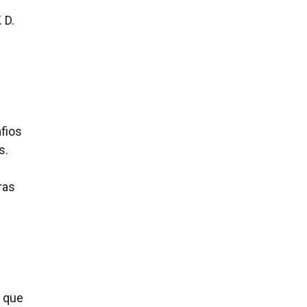
 D.
fios
s.
ras
s que