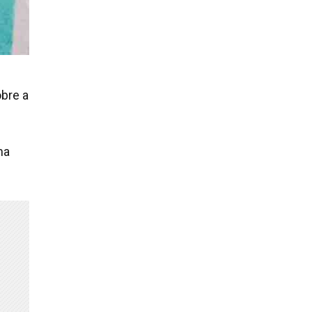
obre a
ma