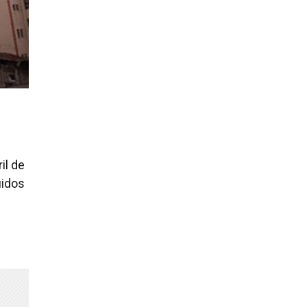
il de
uidos