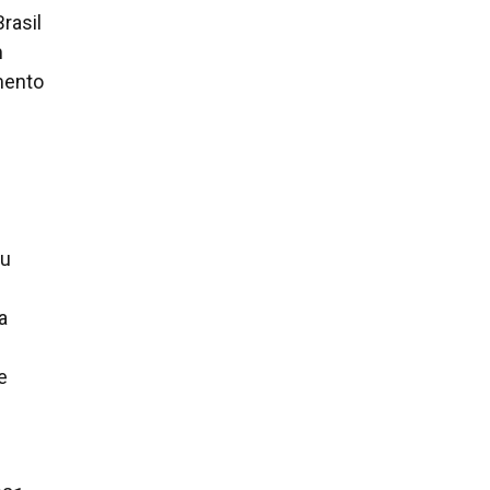
rasil
m
imento
au
a
e