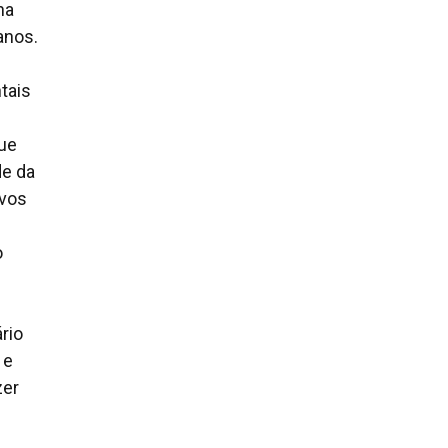
na
anos.
tais
que
de da
ovos
o
rio
 e
zer