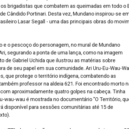
r os brigadistas que combatem as queimadas em todo o B
 de Cândido Portinari. Desta vez, Mundano inspirou-se e
brasileiro Lasar Segall - uma das principais obras do mov
to e o pescoço do personagem, no mural de Mundano
 Ari, segurando a ponta de uma lança, como na imagem
o de Gabriel Uchida que ilustrou as matérias sobre
adora de seu papel em sua comunidade. Ari Uru-Eu-Wau-W
es, que protege o território indígena, combatendo as
ra também professor na aldeia 621. Foi encontrado morto n
o com aproximadamente quatro golpes na cabeça. Tinha
eu-wau-wau é mostrada no documentário "O Território, qu
á disponível para sessões comunitárias até 15 de
xto).