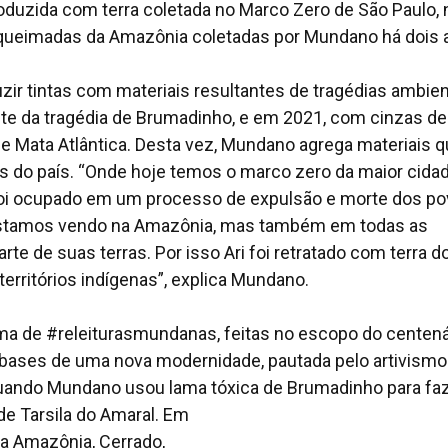
produzida com terra coletada no Marco Zero de São Paulo, 
e queimadas da Amazônia coletadas por Mundano há dois 
duzir tintas com materiais resultantes de tragédias ambien
te da tragédia de Brumadinho, e em 2021, com cinzas de
e Mata Atlântica. Desta vez, Mundano agrega materiais 
 do país. “Onde hoje temos o marco zero da maior cida
ue foi ocupado em um processo de expulsão e morte dos p
ue estamos vendo na Amazônia, mas também em todas as
e de suas terras. Por isso Ari foi retratado com terra d
rritórios indígenas”, explica Mundano.
ama de #releiturasmundanas, feitas no escopo do centená
bases de uma nova modernidade, pautada pelo artivismo
, quando Mundano usou lama tóxica de Brumadinho para fa
de Tarsila do Amaral. Em
a Amazônia, Cerrado,